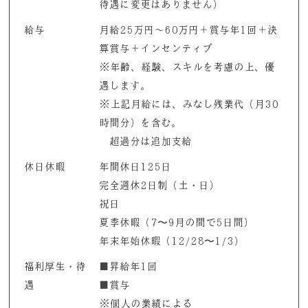
待遇に変更はありません）
給与
月給25万円～60万円＋賞与年1回＋決
算賞与＋インセンティブ
※年齢、経験、スキルを考慮の上、優
遇します。
※上記月給には、みなし残業代（月30
時間分）を含む。
超過分は追加支給
休日休暇
年間休日125日
完全週休2日制（土・日）
祝日
夏季休暇（7〜9月の間で5日間）
年末年始休暇（12/28〜1/3）
福利厚生・待
■昇給年1回
遇
■賞与
※個人の業績による