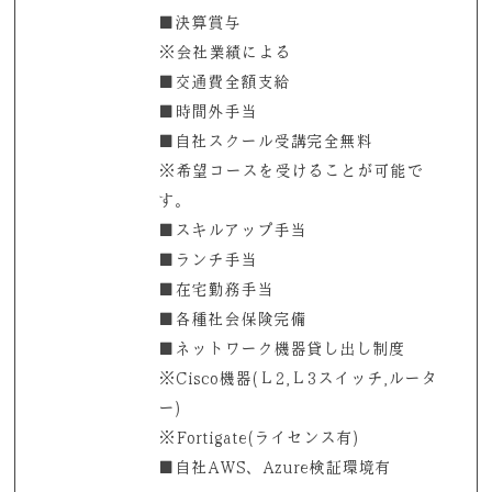
■決算賞与
※会社業績による
■交通費全額支給
■時間外手当
■自社スクール受講完全無料
※希望コースを受けることが可能で
す。
■スキルアップ手当
■ランチ手当
■在宅勤務手当
■各種社会保険完備
■ネットワーク機器貸し出し制度
※Cisco機器(Ｌ2,Ｌ3スイッチ,ルータ
ー)
※Fortigate(ライセンス有)
■自社AWS、Azure検証環境有