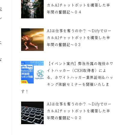
カルAIチャットボットを構築した半
先
年間の奮闘記～０４
し
AIは仕事を奪うのか？ ～Difyでロー
カルAIチャットボットを構築した半
よ
年間の奮闘記～０3
な
【イベント案内】弊社所属の現役ホワ
イトハッカー（CEH取得者）によ
る、ホワイトハッカー業界説明＆ハッ
キング体験セミナーを開催いたしま
す！
AIは仕事を奪うのか？ ～Difyでロー
カルAIチャットボットを構築した半
年間の奮闘記～０２